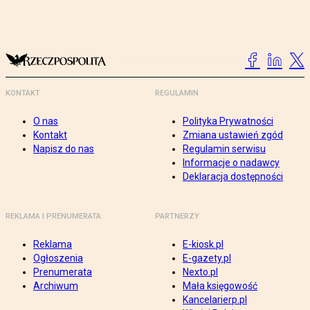
KONTAKT
REGULAMIN
O nas
Polityka Prywatności
Kontakt
Zmiana ustawień zgód
Napisz do nas
Regulamin serwisu
Informacje o nadawcy
Deklaracja dostępności
REKLAMA I PRENUMERATA
PARTNERZY
Reklama
E-kiosk.pl
Ogłoszenia
E-gazety.pl
Prenumerata
Nexto.pl
Archiwum
Mała księgowość
Kancelarierp.pl