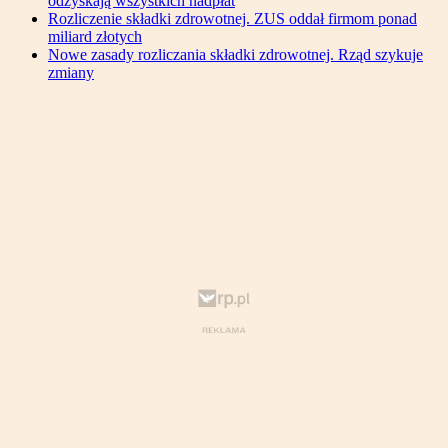
odzyskają wszystkich nadpłat
Rozliczenie składki zdrowotnej. ZUS oddał firmom ponad
miliard złotych
Nowe zasady rozliczania składki zdrowotnej. Rząd szykuje
zmiany