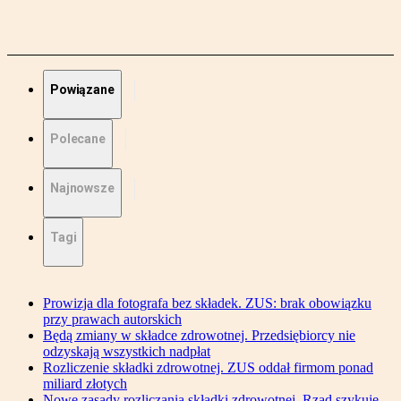
Powiązane
Polecane
Najnowsze
Tagi
Prowizja dla fotografa bez składek. ZUS: brak obowiązku
przy prawach autorskich
Będą zmiany w składce zdrowotnej. Przedsiębiorcy nie
odzyskają wszystkich nadpłat
Rozliczenie składki zdrowotnej. ZUS oddał firmom ponad
miliard złotych
Nowe zasady rozliczania składki zdrowotnej. Rząd szykuje