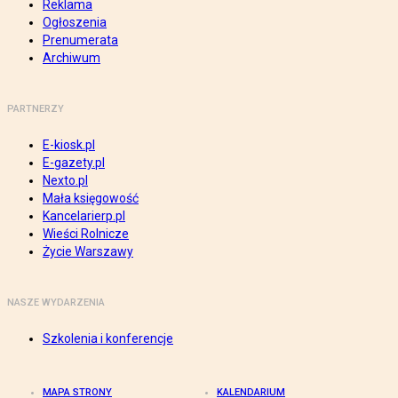
Reklama
Ogłoszenia
Prenumerata
Archiwum
PARTNERZY
E-kiosk.pl
E-gazety.pl
Nexto.pl
Mała księgowość
Kancelarierp.pl
Wieści Rolnicze
Życie Warszawy
NASZE WYDARZENIA
Szkolenia i konferencje
MAPA STRONY
KALENDARIUM