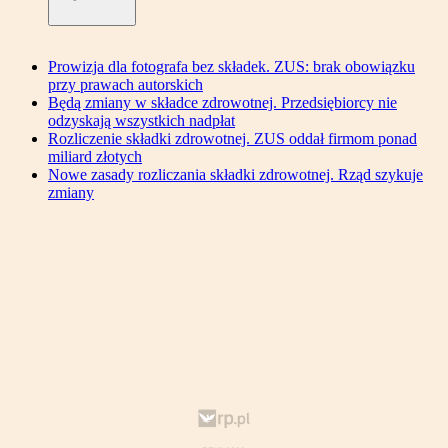
Prowizja dla fotografa bez składek. ZUS: brak obowiązku
przy prawach autorskich
Będą zmiany w składce zdrowotnej. Przedsiębiorcy nie
odzyskają wszystkich nadpłat
Rozliczenie składki zdrowotnej. ZUS oddał firmom ponad
miliard złotych
Nowe zasady rozliczania składki zdrowotnej. Rząd szykuje
zmiany