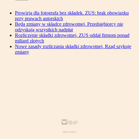
Prowizja dla fotografa bez składek. ZUS: brak obowiązku
przy prawach autorskich
Będą zmiany w składce zdrowotnej. Przedsiębiorcy nie
odzyskają wszystkich nadpłat
Rozliczenie składki zdrowotnej. ZUS oddał firmom ponad
miliard złotych
Nowe zasady rozliczania składki zdrowotnej. Rząd szykuje
zmiany