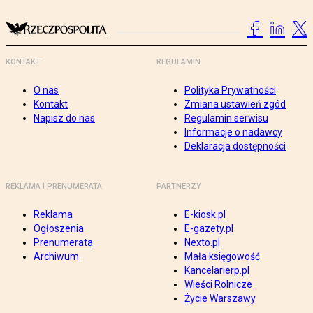
KONTAKT
REGULAMIN
O nas
Polityka Prywatności
Kontakt
Zmiana ustawień zgód
Napisz do nas
Regulamin serwisu
Informacje o nadawcy
Deklaracja dostępności
REKLAMA I PRENUMERATA
PARTNERZY
Reklama
E-kiosk.pl
Ogłoszenia
E-gazety.pl
Prenumerata
Nexto.pl
Archiwum
Mała księgowość
Kancelarierp.pl
Wieści Rolnicze
Życie Warszawy