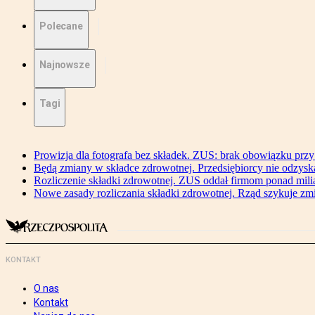
Polecane
Najnowsze
Tagi
Prowizja dla fotografa bez składek. ZUS: brak obowiązku przy
Będą zmiany w składce zdrowotnej. Przedsiębiorcy nie odzyska
Rozliczenie składki zdrowotnej. ZUS oddał firmom ponad mili
Nowe zasady rozliczania składki zdrowotnej. Rząd szykuje zm
KONTAKT
O nas
Kontakt