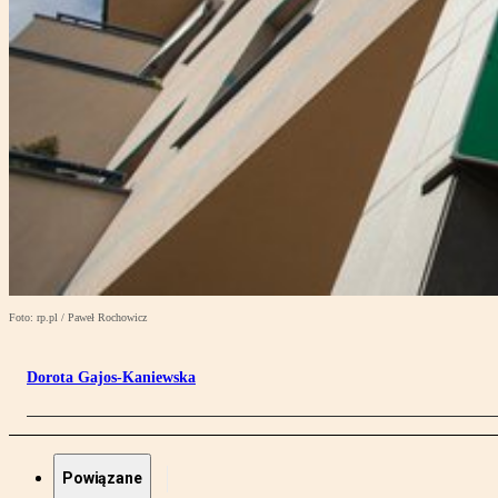
Foto: rp.pl / Paweł Rochowicz
Dorota Gajos-Kaniewska
Powiązane