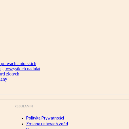
 prawach autorskich
ją wszystkich nadpłat
ard złotych
iany
REGULAMIN
Polityka Prywatności
Zmiana ustawień zgód