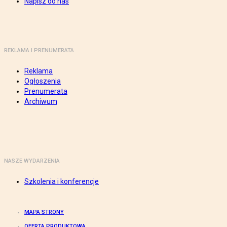
Napisz do nas
REKLAMA I PRENUMERATA
Reklama
Ogłoszenia
Prenumerata
Archiwum
NASZE WYDARZENIA
Szkolenia i konferencje
MAPA STRONY
OFERTA PRODUKTOWA