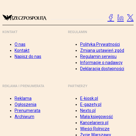
KONTAKT
REGULAMIN
O nas
Polityka Prywatności
Kontakt
Zmiana ustawień zgód
Napisz do nas
Regulamin serwisu
Informacje o nadawcy
Deklaracja dostępności
REKLAMA I PRENUMERATA
PARTNERZY
Reklama
E-kiosk.pl
Ogłoszenia
E-gazety.pl
Prenumerata
Nexto.pl
Archiwum
Mała księgowość
Kancelarierp.pl
Wieści Rolnicze
Życie Warszawy