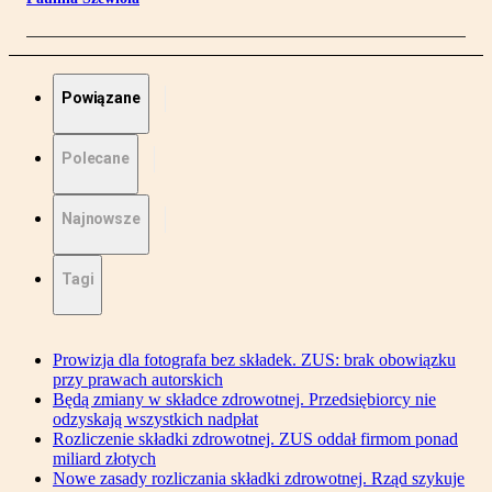
Powiązane
Polecane
Najnowsze
Tagi
Prowizja dla fotografa bez składek. ZUS: brak obowiązku
przy prawach autorskich
Będą zmiany w składce zdrowotnej. Przedsiębiorcy nie
odzyskają wszystkich nadpłat
Rozliczenie składki zdrowotnej. ZUS oddał firmom ponad
miliard złotych
Nowe zasady rozliczania składki zdrowotnej. Rząd szykuje