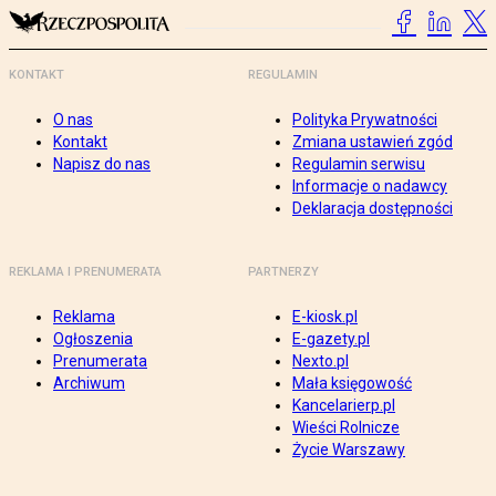
KONTAKT
REGULAMIN
O nas
Polityka Prywatności
Kontakt
Zmiana ustawień zgód
Napisz do nas
Regulamin serwisu
Informacje o nadawcy
Deklaracja dostępności
REKLAMA I PRENUMERATA
PARTNERZY
Reklama
E-kiosk.pl
Ogłoszenia
E-gazety.pl
Prenumerata
Nexto.pl
Archiwum
Mała księgowość
Kancelarierp.pl
Wieści Rolnicze
Życie Warszawy