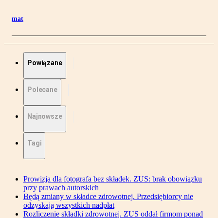
mat
Powiązane
Polecane
Najnowsze
Tagi
Prowizja dla fotografa bez składek. ZUS: brak obowiązku
przy prawach autorskich
Będą zmiany w składce zdrowotnej. Przedsiębiorcy nie
odzyskają wszystkich nadpłat
Rozliczenie składki zdrowotnej. ZUS oddał firmom ponad