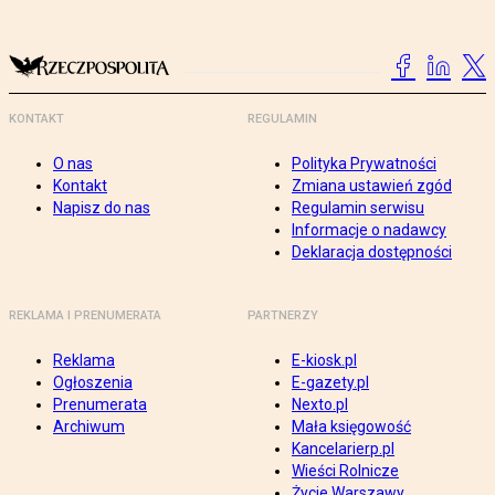
KONTAKT
REGULAMIN
O nas
Polityka Prywatności
Kontakt
Zmiana ustawień zgód
Napisz do nas
Regulamin serwisu
Informacje o nadawcy
Deklaracja dostępności
REKLAMA I PRENUMERATA
PARTNERZY
Reklama
E-kiosk.pl
Ogłoszenia
E-gazety.pl
Prenumerata
Nexto.pl
Archiwum
Mała księgowość
Kancelarierp.pl
Wieści Rolnicze
Życie Warszawy