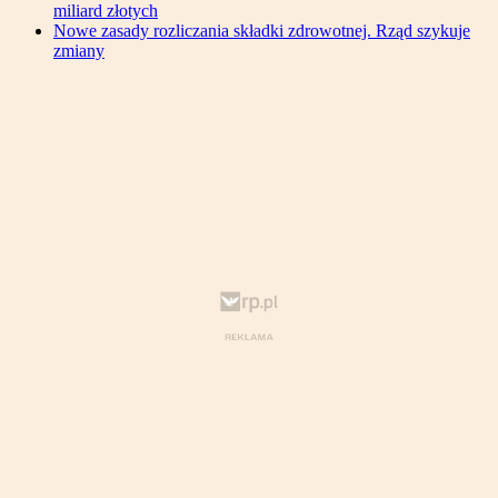
miliard złotych
Nowe zasady rozliczania składki zdrowotnej. Rząd szykuje
zmiany