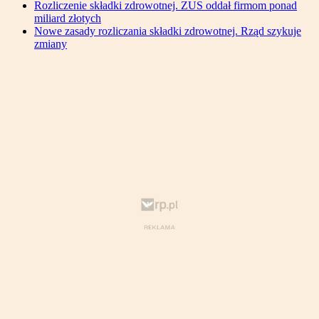
Rozliczenie składki zdrowotnej. ZUS oddał firmom ponad
miliard złotych
Nowe zasady rozliczania składki zdrowotnej. Rząd szykuje
zmiany