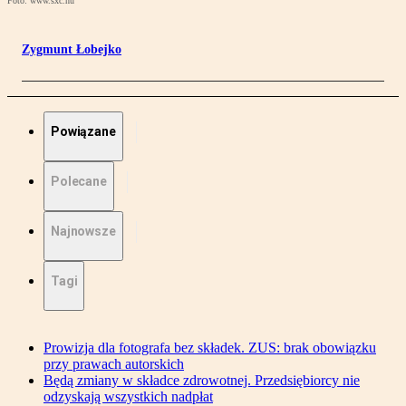
Foto: www.sxc.hu
Zygmunt Łobejko
Powiązane
Polecane
Najnowsze
Tagi
Prowizja dla fotografa bez składek. ZUS: brak obowiązku
przy prawach autorskich
Będą zmiany w składce zdrowotnej. Przedsiębiorcy nie
odzyskają wszystkich nadpłat