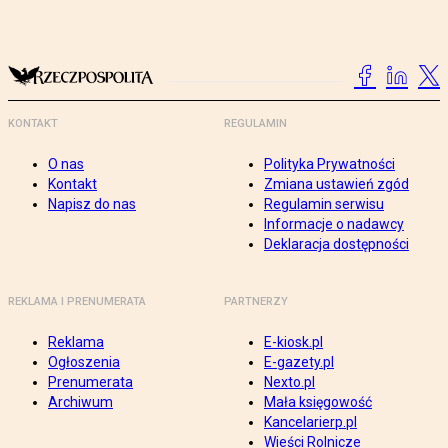
KONTAKT
REGULAMIN
O nas
Polityka Prywatności
Kontakt
Zmiana ustawień zgód
Napisz do nas
Regulamin serwisu
Informacje o nadawcy
Deklaracja dostępności
REKLAMA I PRENUMERATA
PARTNERZY
Reklama
E-kiosk.pl
Ogłoszenia
E-gazety.pl
Prenumerata
Nexto.pl
Archiwum
Mała księgowość
Kancelarierp.pl
Wieści Rolnicze