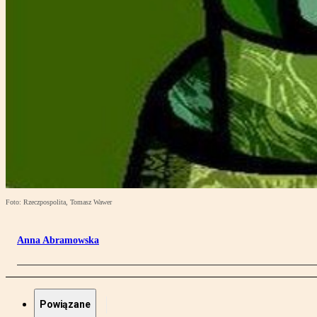
Foto: Rzeczpospolita, Tomasz Wawer
Anna Abramowska
Powiązane