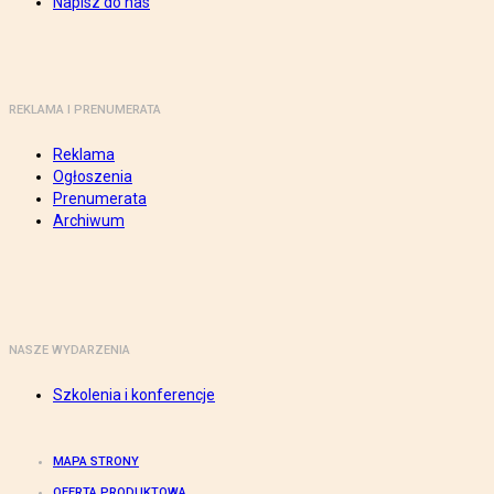
Napisz do nas
REKLAMA I PRENUMERATA
Reklama
Ogłoszenia
Prenumerata
Archiwum
NASZE WYDARZENIA
Szkolenia i konferencje
MAPA STRONY
OFERTA PRODUKTOWA