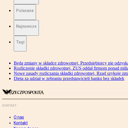
Polecane
Najnowsze
Tagi
Będą zmiany w składce zdrowotnej. Przedsiębiorcy nie odzyska
Rozliczenie składki zdrowotnej. ZUS oddał firmom ponad mili
Nowe zasady rozliczania składki zdrowotnej. Rząd szykuje zm
Dieta za udział w zebraniu przedstawicieli banku bez składek
KONTAKT
O nas
Kontakt