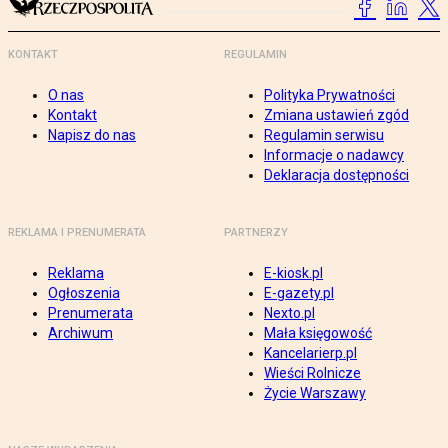
KONTAKT
REGULAMIN
O nas
Polityka Prywatności
Kontakt
Zmiana ustawień zgód
Napisz do nas
Regulamin serwisu
Informacje o nadawcy
Deklaracja dostępności
REKLAMA I PRENUMERATA
PARTNERZY
Reklama
E-kiosk.pl
Ogłoszenia
E-gazety.pl
Prenumerata
Nexto.pl
Archiwum
Mała księgowość
Kancelarierp.pl
Wieści Rolnicze
Życie Warszawy