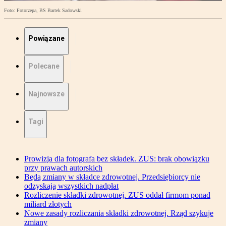
Foto: Fotorzepa, BS Bartek Sadowski
Powiązane
Polecane
Najnowsze
Tagi
Prowizja dla fotografa bez składek. ZUS: brak obowiązku
przy prawach autorskich
Będą zmiany w składce zdrowotnej. Przedsiębiorcy nie
odzyskają wszystkich nadpłat
Rozliczenie składki zdrowotnej. ZUS oddał firmom ponad
miliard złotych
Nowe zasady rozliczania składki zdrowotnej. Rząd szykuje
zmiany