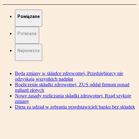
Powiązane
Polecane
Najnowsze
Będą zmiany w składce zdrowotnej. Przedsiębiorcy nie
odzyskają wszystkich nadpłat
Rozliczenie składki zdrowotnej. ZUS oddał firmom ponad
miliard złotych
Nowe zasady rozliczania składki zdrowotnej. Rząd szykuje
zmiany
Dieta za udział w zebraniu przedstawicieli banku bez składek