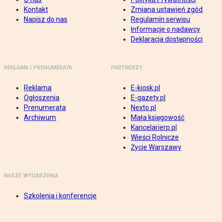
Kontakt
Zmiana ustawień zgód
Napisz do nas
Regulamin serwisu
Informacje o nadawcy
Deklaracja dostępności
REKLAMA I PRENUMERATA
PARTNERZY
Reklama
E-kiosk.pl
Ogłoszenia
E-gazety.pl
Prenumerata
Nexto.pl
Archiwum
Mała księgowość
Kancelarierp.pl
Wieści Rolnicze
Życie Warszawy
NASZE WYDARZENIA
Szkolenia i konferencje