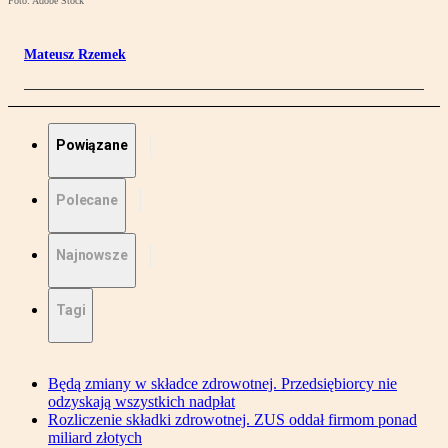
Foto: Adobe Stock
Mateusz Rzemek
Powiązane
Polecane
Najnowsze
Tagi
Będą zmiany w składce zdrowotnej. Przedsiębiorcy nie
odzyskają wszystkich nadpłat
Rozliczenie składki zdrowotnej. ZUS oddał firmom ponad
miliard złotych