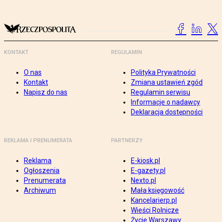
KONTAKT
REGULAMIN
O nas
Polityka Prywatności
Kontakt
Zmiana ustawień zgód
Napisz do nas
Regulamin serwisu
Informacje o nadawcy
Deklaracja dostępności
REKLAMA I PRENUMERATA
PARTNERZY
Reklama
E-kiosk.pl
Ogłoszenia
E-gazety.pl
Prenumerata
Nexto.pl
Archiwum
Mała księgowość
Kancelarierp.pl
Wieści Rolnicze
Życie Warszawy