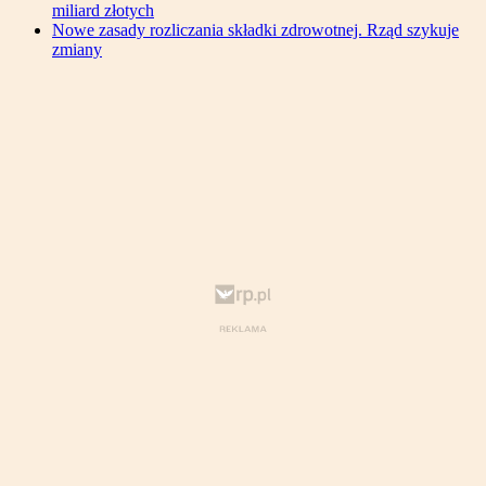
miliard złotych
Nowe zasady rozliczania składki zdrowotnej. Rząd szykuje
zmiany