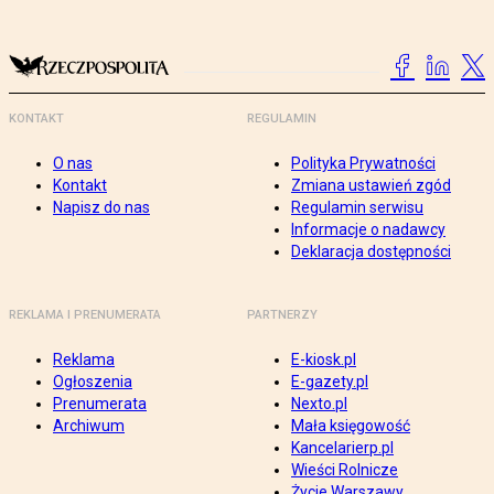
KONTAKT
REGULAMIN
O nas
Polityka Prywatności
Kontakt
Zmiana ustawień zgód
Napisz do nas
Regulamin serwisu
Informacje o nadawcy
Deklaracja dostępności
REKLAMA I PRENUMERATA
PARTNERZY
Reklama
E-kiosk.pl
Ogłoszenia
E-gazety.pl
Prenumerata
Nexto.pl
Archiwum
Mała księgowość
Kancelarierp.pl
Wieści Rolnicze
Życie Warszawy