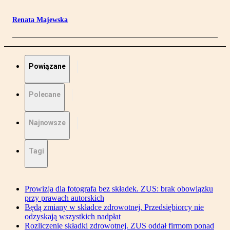
Renata Majewska
Powiązane
Polecane
Najnowsze
Tagi
Prowizja dla fotografa bez składek. ZUS: brak obowiązku
przy prawach autorskich
Będą zmiany w składce zdrowotnej. Przedsiębiorcy nie
odzyskają wszystkich nadpłat
Rozliczenie składki zdrowotnej. ZUS oddał firmom ponad