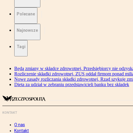
Polecane
Najnowsze
Tagi
Będą zmiany w składce zdrowotnej. Przedsiębiorcy nie odzyska
Rozliczenie składki zdrowotnej. ZUS oddał firmom ponad mili
Nowe zasady rozliczania składki zdrowotnej. Rząd szykuje zm
Dieta za udział w zebraniu przedstawicieli banku bez składek
KONTAKT
O nas
Kontakt