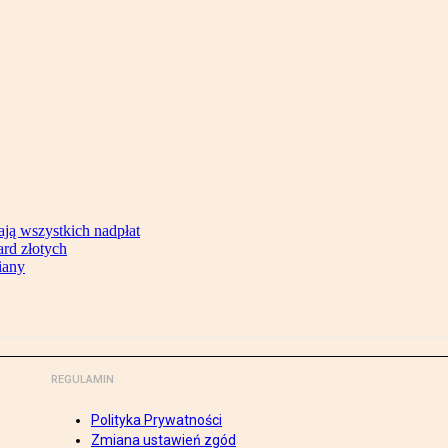
ją wszystkich nadpłat
ard złotych
iany
REGULAMIN
Polityka Prywatności
Zmiana ustawień zgód