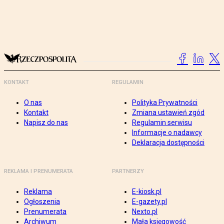
KONTAKT
REGULAMIN
O nas
Polityka Prywatności
Kontakt
Zmiana ustawień zgód
Napisz do nas
Regulamin serwisu
Informacje o nadawcy
Deklaracja dostępności
REKLAMA I PRENUMERATA
PARTNERZY
Reklama
E-kiosk.pl
Ogłoszenia
E-gazety.pl
Prenumerata
Nexto.pl
Archiwum
Mała księgowość