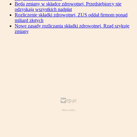
Będą zmiany w składce zdrowotnej. Przedsiębiorcy nie
odzyskają wszystkich nadpłat
Rozliczenie składki zdrowotnej. ZUS oddał firmom ponad
miliard złotych
Nowe zasady rozliczania składki zdrowotnej. Rząd szykuje
zmiany