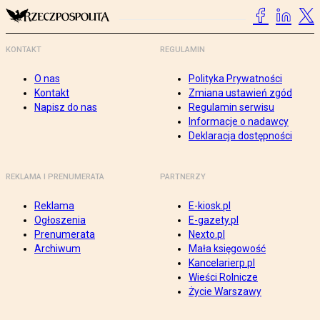
KONTAKT
REGULAMIN
O nas
Polityka Prywatności
Kontakt
Zmiana ustawień zgód
Napisz do nas
Regulamin serwisu
Informacje o nadawcy
Deklaracja dostępności
REKLAMA I PRENUMERATA
PARTNERZY
Reklama
E-kiosk.pl
Ogłoszenia
E-gazety.pl
Prenumerata
Nexto.pl
Archiwum
Mała księgowość
Kancelarierp.pl
Wieści Rolnicze
Życie Warszawy