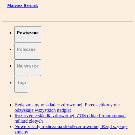
Mateusz Rzemek
Powiązane
Polecane
Najnowsze
Tagi
Będą zmiany w składce zdrowotnej. Przedsiębiorcy nie
odzyskają wszystkich nadpłat
Rozliczenie składki zdrowotnej. ZUS oddał firmom ponad
miliard złotych
Nowe zasady rozliczania składki zdrowotnej. Rząd szykuje
zmiany