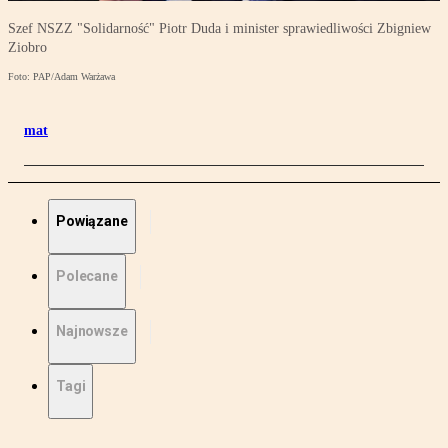
Szef NSZZ "Solidarność" Piotr Duda i minister sprawiedliwości Zbigniew
Ziobro
Foto: PAP/Adam Warżawa
mat
Powiązane
Polecane
Najnowsze
Tagi