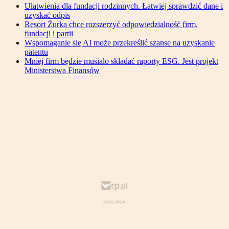
Ułatwienia dla fundacji rodzinnych. Łatwiej sprawdzić dane i
uzyskać odpis
Resort Żurka chce rozszerzyć odpowiedzialność firm,
fundacji i partii
Wspomaganie się AI może przekreślić szanse na uzyskanie
patentu
Mniej firm będzie musiało składać raporty ESG. Jest projekt
Ministerstwa Finansów