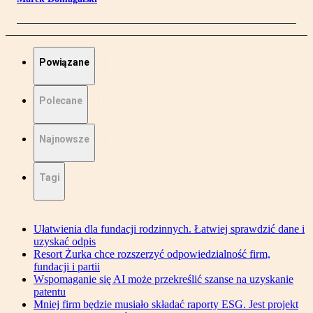
Powiązane
Polecane
Najnowsze
Tagi
Ułatwienia dla fundacji rodzinnych. Łatwiej sprawdzić dane i
uzyskać odpis
Resort Żurka chce rozszerzyć odpowiedzialność firm,
fundacji i partii
Wspomaganie się AI może przekreślić szanse na uzyskanie
patentu
Mniej firm będzie musiało składać raporty ESG. Jest projekt