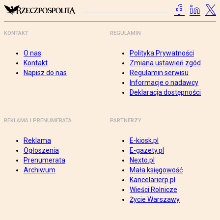
KONTAKT
REGULAMIN
O nas
Polityka Prywatności
Kontakt
Zmiana ustawień zgód
Napisz do nas
Regulamin serwisu
Informacje o nadawcy
Deklaracja dostępności
REKLAMA I PRENUMERATA
PARTNERZY
Reklama
E-kiosk.pl
Ogłoszenia
E-gazety.pl
Prenumerata
Nexto.pl
Archiwum
Mała księgowość
Kancelarierp.pl
Wieści Rolnicze
Życie Warszawy