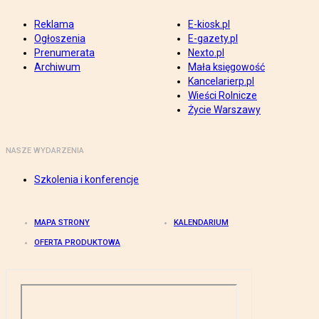
Reklama
E-kiosk.pl
Ogłoszenia
E-gazety.pl
Prenumerata
Nexto.pl
Archiwum
Mała księgowość
Kancelarierp.pl
Wieści Rolnicze
Życie Warszawy
NASZE WYDARZENIA
Szkolenia i konferencje
MAPA STRONY
KALENDARIUM
OFERTA PRODUKTOWA