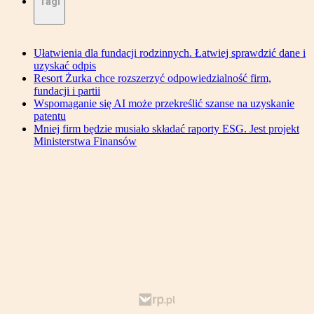
Tagi
Ułatwienia dla fundacji rodzinnych. Łatwiej sprawdzić dane i
uzyskać odpis
Resort Żurka chce rozszerzyć odpowiedzialność firm,
fundacji i partii
Wspomaganie się AI może przekreślić szanse na uzyskanie
patentu
Mniej firm będzie musiało składać raporty ESG. Jest projekt
Ministerstwa Finansów