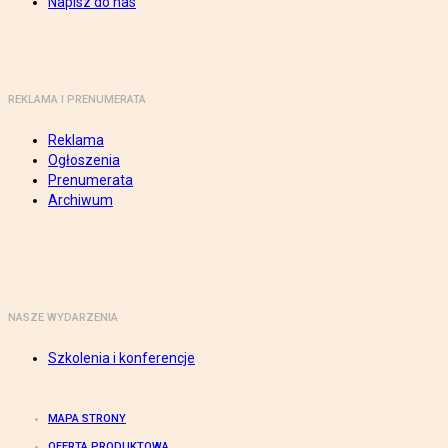
Napisz do nas
REKLAMA I PRENUMERATA
Reklama
Ogłoszenia
Prenumerata
Archiwum
NASZE WYDARZENIA
Szkolenia i konferencje
MAPA STRONY
OFERTA PRODUKTOWA