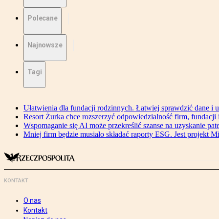
Polecane
Najnowsze
Tagi
Ułatwienia dla fundacji rodzinnych. Łatwiej sprawdzić dane i 
Resort Żurka chce rozszerzyć odpowiedzialność firm, fundacji i 
Wspomaganie się AI może przekreślić szanse na uzyskanie pat
Mniej firm będzie musiało składać raporty ESG. Jest projekt M
KONTAKT
O nas
Kontakt