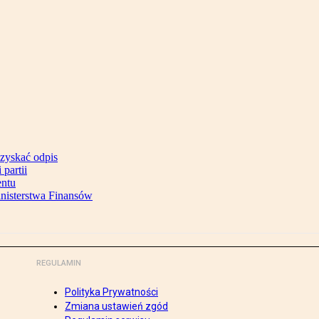
uzyskać odpis
partii
entu
inisterstwa Finansów
REGULAMIN
Polityka Prywatności
Zmiana ustawień zgód