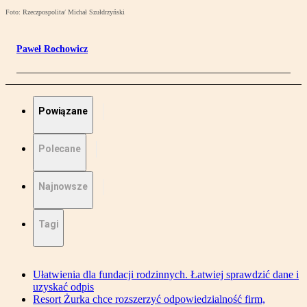
Foto: Rzeczpospolita/ Michał Szułdrzyński
Paweł Rochowicz
Powiązane
Polecane
Najnowsze
Tagi
Ułatwienia dla fundacji rodzinnych. Łatwiej sprawdzić dane i
uzyskać odpis
Resort Żurka chce rozszerzyć odpowiedzialność firm,