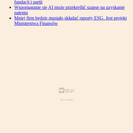
fundacji i partii
Wspomaganie się AI może przekreślić szanse na uzyskanie
patentu
Mniej firm będzie musiało składać raporty ESG. Jest projekt
Ministerstwa Finansów