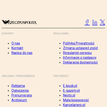
KONTAKT
REGULAMIN
O nas
Polityka Prywatności
Kontakt
Zmiana ustawień zgód
Napisz do nas
Regulamin serwisu
Informacje o nadawcy
Deklaracja dostępności
REKLAMA I PRENUMERATA
PARTNERZY
Reklama
E-kiosk.pl
Ogłoszenia
E-gazety.pl
Prenumerata
Nexto.pl
Archiwum
Mała księgowość
Kancelarierp.pl