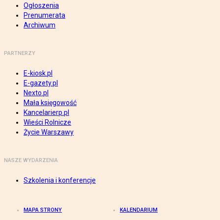
Ogłoszenia
Prenumerata
Archiwum
PARTNERZY
E-kiosk.pl
E-gazety.pl
Nexto.pl
Mała księgowość
Kancelarierp.pl
Wieści Rolnicze
Życie Warszawy
NASZE WYDARZENIA
Szkolenia i konferencje
MAPA STRONY
KALENDARIUM