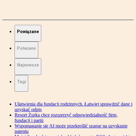
Powiązane
Polecane
Najnowsze
Tagi
Ułatwienia dla fundacji rodzinnych. Łatwiej sprawdzić dane i
uzyskać odpis
Resort Żurka chce rozszerzyć odpowiedzialność firm,
fundacji i partii
Wspomaganie się AI może przekreślić szanse na uzyskanie
patentu