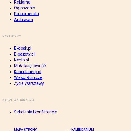
Reklama
Ogłoszenia
Prenumerata
Archiwum
PARTNERZY
E-kiosk.pl
E-gazety.pl
Nexto.pl
Mała księgowość
Kancelarierp.pl
Wieści Rolnicze
Życie Warszawy
NASZE WYDARZENIA
Szkolenia i konferencje
MAPA STRONY
KALENDARIUM