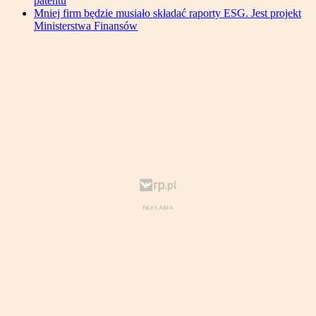
patentu
Mniej firm będzie musiało składać raporty ESG. Jest projekt
Ministerstwa Finansów