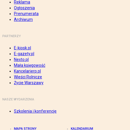
Reklama
Ogłoszenia
Prenumerata
Archiwum
PARTNERZY
E-kiosk.pl
E-gazety.pl
Nexto.pl
Mała księgowość
Kancelarierp.pl
Wieści Rolnicze
Życie Warszawy
NASZE WYDARZENIA
Szkolenia i konferencje
MAPA STRONY
KALENDARIUM