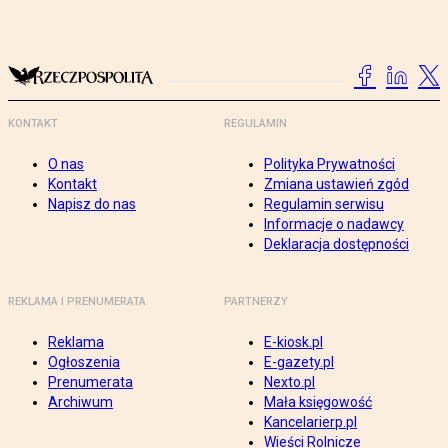
KONTAKT
REGULAMIN
O nas
Polityka Prywatności
Kontakt
Zmiana ustawień zgód
Napisz do nas
Regulamin serwisu
Informacje o nadawcy
Deklaracja dostępności
REKLAMA I PRENUMERATA
PARTNERZY
Reklama
E-kiosk.pl
Ogłoszenia
E-gazety.pl
Prenumerata
Nexto.pl
Archiwum
Mała księgowość
Kancelarierp.pl
Wieści Rolnicze