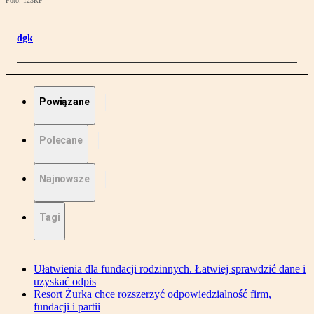
Foto: 123RF
dgk
Powiązane
Polecane
Najnowsze
Tagi
Ułatwienia dla fundacji rodzinnych. Łatwiej sprawdzić dane i
uzyskać odpis
Resort Żurka chce rozszerzyć odpowiedzialność firm,
fundacji i partii