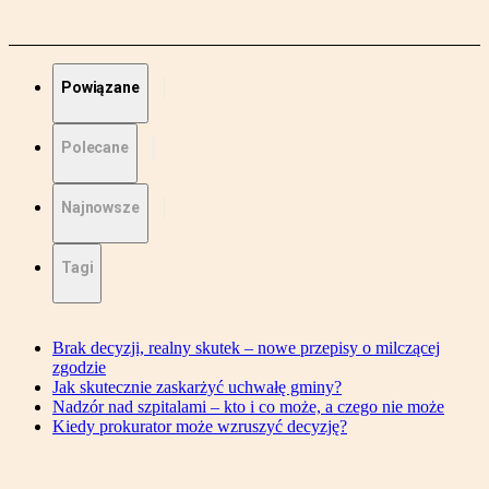
Powiązane
Polecane
Najnowsze
Tagi
Brak decyzji, realny skutek – nowe przepisy o milczącej
zgodzie
Jak skutecznie zaskarżyć uchwałę gminy?
Nadzór nad szpitalami – kto i co może, a czego nie może
Kiedy prokurator może wzruszyć decyzję?