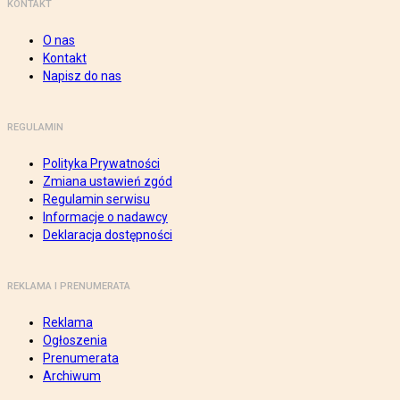
KONTAKT
O nas
Kontakt
Napisz do nas
REGULAMIN
Polityka Prywatności
Zmiana ustawień zgód
Regulamin serwisu
Informacje o nadawcy
Deklaracja dostępności
REKLAMA I PRENUMERATA
Reklama
Ogłoszenia
Prenumerata
Archiwum