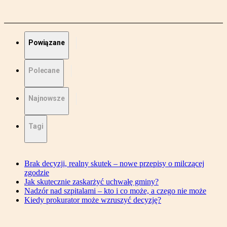
Powiązane
Polecane
Najnowsze
Tagi
Brak decyzji, realny skutek – nowe przepisy o milczącej
zgodzie
Jak skutecznie zaskarżyć uchwałę gminy?
Nadzór nad szpitalami – kto i co może, a czego nie może
Kiedy prokurator może wzruszyć decyzję?