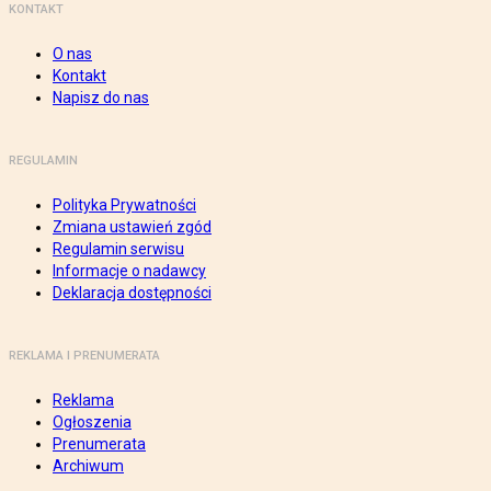
KONTAKT
O nas
Kontakt
Napisz do nas
REGULAMIN
Polityka Prywatności
Zmiana ustawień zgód
Regulamin serwisu
Informacje o nadawcy
Deklaracja dostępności
REKLAMA I PRENUMERATA
Reklama
Ogłoszenia
Prenumerata
Archiwum