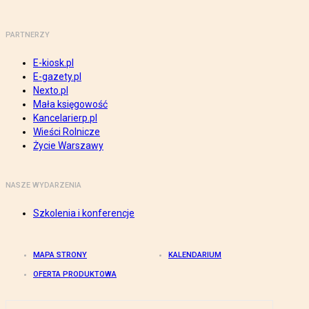
PARTNERZY
E-kiosk.pl
E-gazety.pl
Nexto.pl
Mała księgowość
Kancelarierp.pl
Wieści Rolnicze
Życie Warszawy
NASZE WYDARZENIA
Szkolenia i konferencje
MAPA STRONY
KALENDARIUM
OFERTA PRODUKTOWA