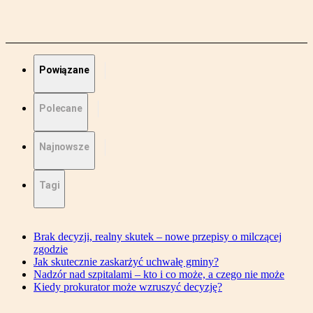
Powiązane
Polecane
Najnowsze
Tagi
Brak decyzji, realny skutek – nowe przepisy o milczącej
zgodzie
Jak skutecznie zaskarżyć uchwałę gminy?
Nadzór nad szpitalami – kto i co może, a czego nie może
Kiedy prokurator może wzruszyć decyzję?