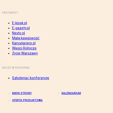
PARTNERZY
E-kiosk.pl
E-gazety.pl
Nexto.pl
Mała księgowość
Kancelarierp.pl
Wieści Rolnicze
Życie Warszawy
NASZE WYDARZENIA
Szkolenia i konferencje
MAPA STRONY
KALENDARIUM
OFERTA PRODUKTOWA