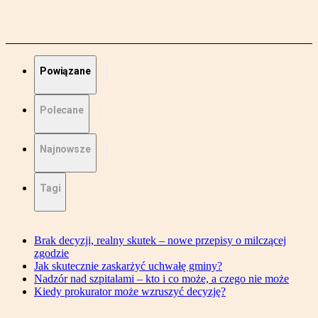
Powiązane
Polecane
Najnowsze
Tagi
Brak decyzji, realny skutek – nowe przepisy o milczącej
zgodzie
Jak skutecznie zaskarżyć uchwałę gminy?
Nadzór nad szpitalami – kto i co może, a czego nie może
Kiedy prokurator może wzruszyć decyzję?