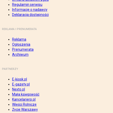
Regulamin serwisu
Informacje o nadawcy
Deklaracja dostępności
REKLAMA I PRENUMERATA
Reklama
Ogłoszenia
Prenumerata
Archiwum
PARTNERZY
E-kiosk.pl
E-gazety.pl
Nexto.pl
Mała księgowość
Kancelarierp.pl
Wieści Rolnicze
Życie Warszawy