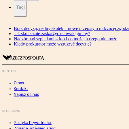
Tagi
Brak decyzji, realny skutek – nowe przepisy o milczącej zgodz
Jak skutecznie zaskarżyć uchwałę gminy?
Nadzór nad szpitalami – kto i co może, a czego nie może
Kiedy prokurator może wzruszyć decyzję?
KONTAKT
O nas
Kontakt
Napisz do nas
REGULAMIN
Polityka Prywatności
Zmiana ustawień zgód