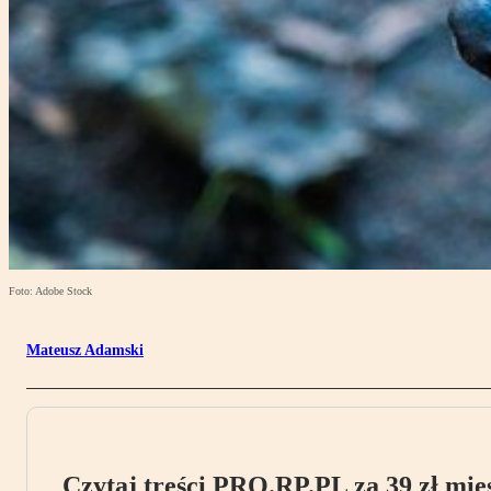
Foto: Adobe Stock
Mateusz Adamski
Czytaj treści PRO.RP.PL za 39 zł mies