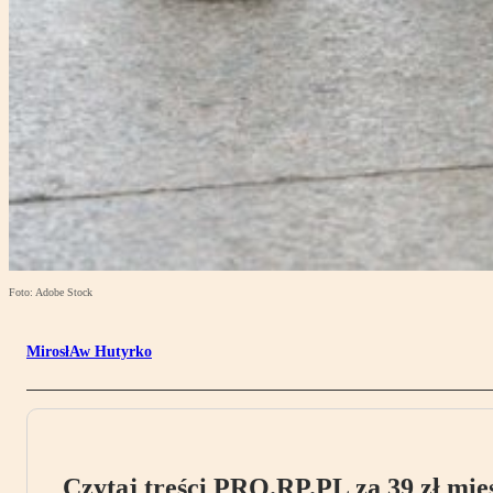
Foto: Adobe Stock
MirosłAw Hutyrko
Czytaj treści PRO.RP.PL za 39 zł mies