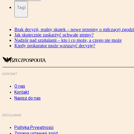
Tagi
Brak decyzji, realny skutek – nowe przepisy o milczącej zgodz
Jak skutecznie zaskarżyć uchwałę gminy?
Nadzór nad szpitalami – kto i co może, a czego nie może
Kiedy prokurator może wzruszyć decyzję?
KONTAKT
O nas
Kontakt
Napisz do nas
REGULAMIN
Polityka Prywatności
Zmiana ustawień zgód