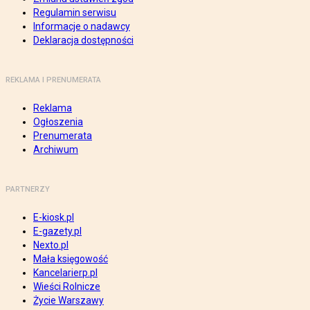
Regulamin serwisu
Informacje o nadawcy
Deklaracja dostępności
REKLAMA I PRENUMERATA
Reklama
Ogłoszenia
Prenumerata
Archiwum
PARTNERZY
E-kiosk.pl
E-gazety.pl
Nexto.pl
Mała księgowość
Kancelarierp.pl
Wieści Rolnicze
Życie Warszawy