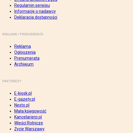
Regulamin serwisu
Informacje o nadawcy
Deklaracja dostępności
REKLAMA I PRENUMERATA
Reklama
Ogłoszenia
Prenumerata
Archiwum
PARTNERZY
E-kiosk.pl
E-gazety.pl
Nexto.pl
Mała księgowość
Kancelarierp.pl
Wieści Rolnicze
Życie Warszawy