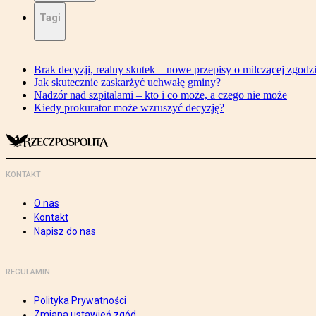
Tagi
Brak decyzji, realny skutek – nowe przepisy o milczącej zgodz
Jak skutecznie zaskarżyć uchwałę gminy?
Nadzór nad szpitalami – kto i co może, a czego nie może
Kiedy prokurator może wzruszyć decyzję?
KONTAKT
O nas
Kontakt
Napisz do nas
REGULAMIN
Polityka Prywatności
Zmiana ustawień zgód