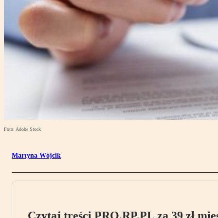
Foto: Adobe Stock
Martyna Wójcik
Czytaj treści PRO.RP.PL za 39 zł mies