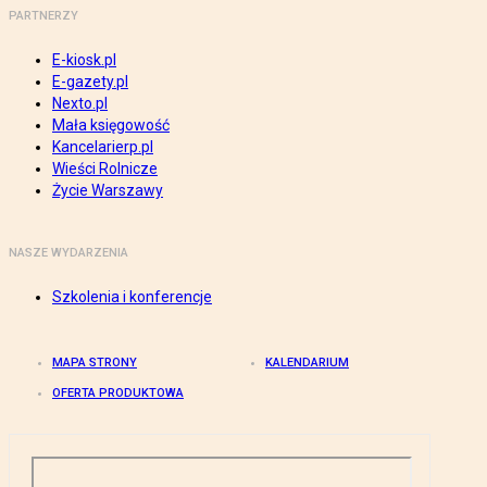
PARTNERZY
E-kiosk.pl
E-gazety.pl
Nexto.pl
Mała księgowość
Kancelarierp.pl
Wieści Rolnicze
Życie Warszawy
NASZE WYDARZENIA
Szkolenia i konferencje
MAPA STRONY
KALENDARIUM
OFERTA PRODUKTOWA