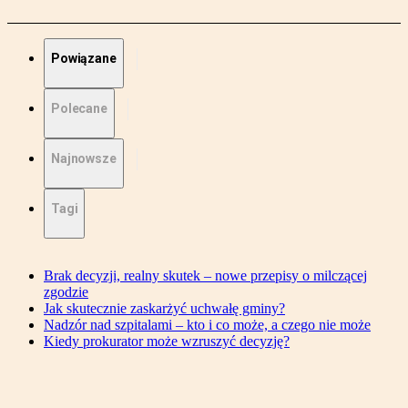
Powiązane
Polecane
Najnowsze
Tagi
Brak decyzji, realny skutek – nowe przepisy o milczącej
zgodzie
Jak skutecznie zaskarżyć uchwałę gminy?
Nadzór nad szpitalami – kto i co może, a czego nie może
Kiedy prokurator może wzruszyć decyzję?