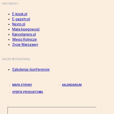
PARTNERZY
E-kiosk.pl
E-gazety.pl
Nexto.pl
Mała księgowość
Kancelarierp.pl
Wieści Rolnicze
Życie Warszawy
NASZE WYDARZENIA
Szkolenia i konferencje
MAPA STRONY
KALENDARIUM
OFERTA PRODUKTOWA