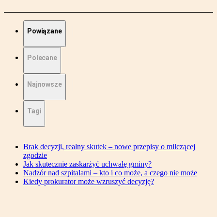
Powiązane
Polecane
Najnowsze
Tagi
Brak decyzji, realny skutek – nowe przepisy o milczącej
zgodzie
Jak skutecznie zaskarżyć uchwałę gminy?
Nadzór nad szpitalami – kto i co może, a czego nie może
Kiedy prokurator może wzruszyć decyzję?