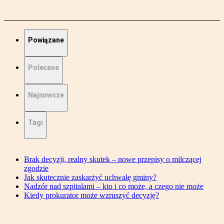
Powiązane
Polecane
Najnowsze
Tagi
Brak decyzji, realny skutek – nowe przepisy o milczącej
zgodzie
Jak skutecznie zaskarżyć uchwałę gminy?
Nadzór nad szpitalami – kto i co może, a czego nie może
Kiedy prokurator może wzruszyć decyzję?