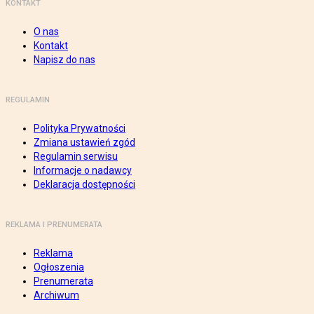
KONTAKT
O nas
Kontakt
Napisz do nas
REGULAMIN
Polityka Prywatności
Zmiana ustawień zgód
Regulamin serwisu
Informacje o nadawcy
Deklaracja dostępności
REKLAMA I PRENUMERATA
Reklama
Ogłoszenia
Prenumerata
Archiwum