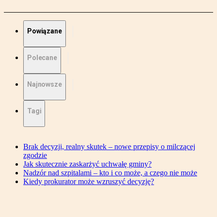
Powiązane
Polecane
Najnowsze
Tagi
Brak decyzji, realny skutek – nowe przepisy o milczącej
zgodzie
Jak skutecznie zaskarżyć uchwałę gminy?
Nadzór nad szpitalami – kto i co może, a czego nie może
Kiedy prokurator może wzruszyć decyzję?