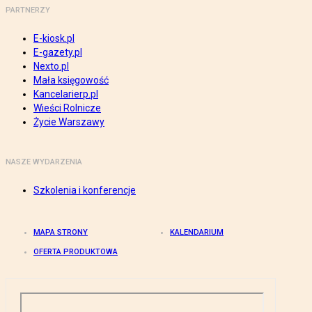
PARTNERZY
E-kiosk.pl
E-gazety.pl
Nexto.pl
Mała księgowość
Kancelarierp.pl
Wieści Rolnicze
Życie Warszawy
NASZE WYDARZENIA
Szkolenia i konferencje
MAPA STRONY
KALENDARIUM
OFERTA PRODUKTOWA