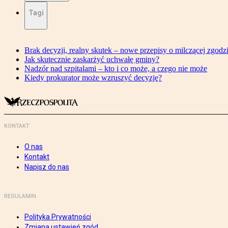
Tagi
Brak decyzji, realny skutek – nowe przepisy o milczącej zgodz
Jak skutecznie zaskarżyć uchwałę gminy?
Nadzór nad szpitalami – kto i co może, a czego nie może
Kiedy prokurator może wzruszyć decyzję?
KONTAKT
O nas
Kontakt
Napisz do nas
REGULAMIN
Polityka Prywatności
Zmiana ustawień zgód