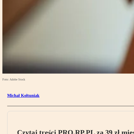
Foto: Adobe Stock
Michał Kołtuniak
Czytaj treści PRO.RP.PL za 39 zł mies