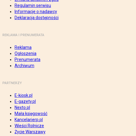
Regulamin serwisu
Informacje o nadawcy
Deklaracja dostępności
REKLAMA I PRENUMERATA
Reklama
Ogłoszenia
Prenumerata
Archiwum
PARTNERZY
E-kiosk.pl
E-gazety.pl
Nexto.pl
Mała księgowość
Kancelarierp.pl
Wieści Rolnicze
Życie Warszawy