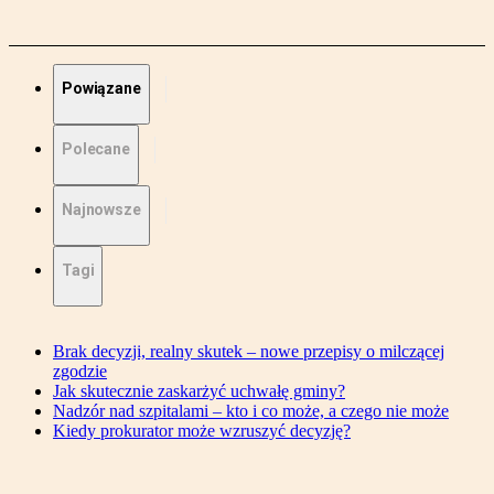
Powiązane
Polecane
Najnowsze
Tagi
Brak decyzji, realny skutek – nowe przepisy o milczącej
zgodzie
Jak skutecznie zaskarżyć uchwałę gminy?
Nadzór nad szpitalami – kto i co może, a czego nie może
Kiedy prokurator może wzruszyć decyzję?