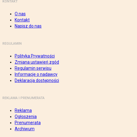
KONTAKT
O nas
Kontakt
Napisz do nas
REGULAMIN
Polityka Prywatności
Zmiana ustawień zgód
Regulamin serwisu
Informacje o nadawcy
Deklaracja dostępności
REKLAMA I PRENUMERATA
Reklama
Ogłoszenia
Prenumerata
Archiwum