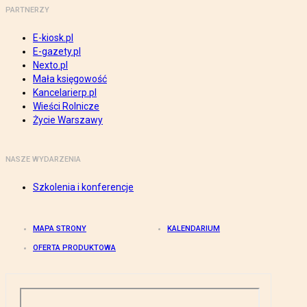
PARTNERZY
E-kiosk.pl
E-gazety.pl
Nexto.pl
Mała księgowość
Kancelarierp.pl
Wieści Rolnicze
Życie Warszawy
NASZE WYDARZENIA
Szkolenia i konferencje
MAPA STRONY
KALENDARIUM
OFERTA PRODUKTOWA