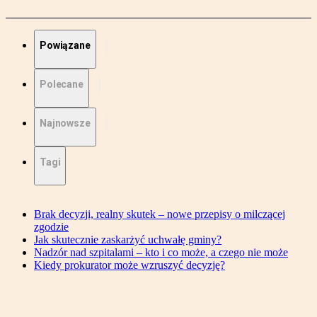
Powiązane
Polecane
Najnowsze
Tagi
Brak decyzji, realny skutek – nowe przepisy o milczącej
zgodzie
Jak skutecznie zaskarżyć uchwałę gminy?
Nadzór nad szpitalami – kto i co może, a czego nie może
Kiedy prokurator może wzruszyć decyzję?