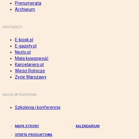
Prenumerata
Archiwum
PARTNERZY
E-kiosk.pl
E-gazety.pl
Nexto.pl
Mała księgowość
Kancelarierp.pl
Wieści Rolnicze
Życie Warszawy
NASZE WYDARZENIA
Szkolenia i konferencje
MAPA STRONY
KALENDARIUM
OFERTA PRODUKTOWA