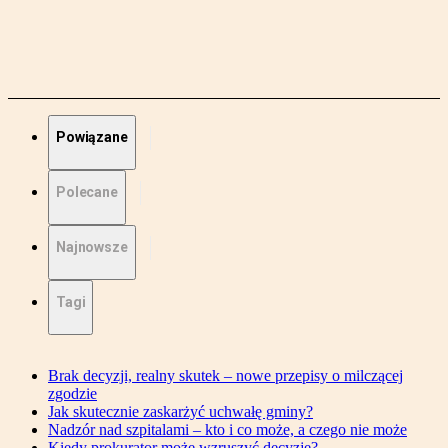
Powiązane
Polecane
Najnowsze
Tagi
Brak decyzji, realny skutek – nowe przepisy o milczącej
zgodzie
Jak skutecznie zaskarżyć uchwałę gminy?
Nadzór nad szpitalami – kto i co może, a czego nie może
Kiedy prokurator może wzruszyć decyzję?