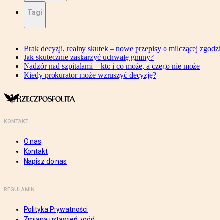
Tagi
Brak decyzji, realny skutek – nowe przepisy o milczącej zgodz
Jak skutecznie zaskarżyć uchwałę gminy?
Nadzór nad szpitalami – kto i co może, a czego nie może
Kiedy prokurator może wzruszyć decyzję?
KONTAKT
O nas
Kontakt
Napisz do nas
REGULAMIN
Polityka Prywatności
Zmiana ustawień zgód