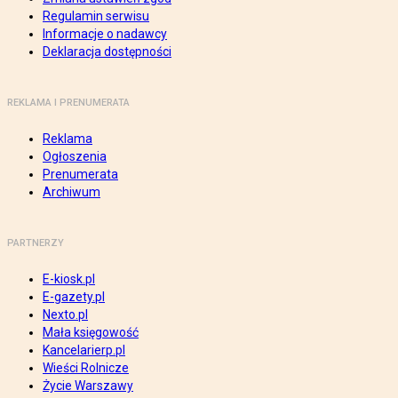
Regulamin serwisu
Informacje o nadawcy
Deklaracja dostępności
REKLAMA I PRENUMERATA
Reklama
Ogłoszenia
Prenumerata
Archiwum
PARTNERZY
E-kiosk.pl
E-gazety.pl
Nexto.pl
Mała księgowość
Kancelarierp.pl
Wieści Rolnicze
Życie Warszawy