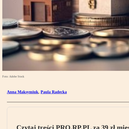
Foto: Adobe Stock
Anna Maksymiuk
,
Paula Radecka
Czytaj treści PRO.RP.PL za 39 zł mies