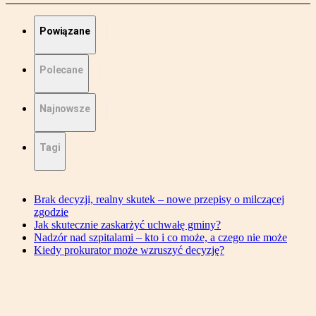
Powiązane
Polecane
Najnowsze
Tagi
Brak decyzji, realny skutek – nowe przepisy o milczącej
zgodzie
Jak skutecznie zaskarżyć uchwałę gminy?
Nadzór nad szpitalami – kto i co może, a czego nie może
Kiedy prokurator może wzruszyć decyzję?