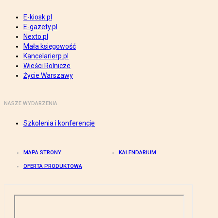
E-kiosk.pl
E-gazety.pl
Nexto.pl
Mała księgowość
Kancelarierp.pl
Wieści Rolnicze
Życie Warszawy
NASZE WYDARZENIA
Szkolenia i konferencje
MAPA STRONY
KALENDARIUM
OFERTA PRODUKTOWA