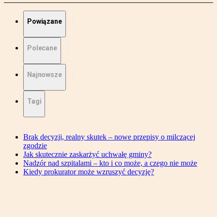
Powiązane
Polecane
Najnowsze
Tagi
Brak decyzji, realny skutek – nowe przepisy o milczącej
zgodzie
Jak skutecznie zaskarżyć uchwałę gminy?
Nadzór nad szpitalami – kto i co może, a czego nie może
Kiedy prokurator może wzruszyć decyzję?