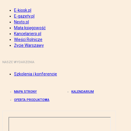
E-kiosk.pl
E-gazety.pl
Nexto.pl
Mała księgowość
Kancelarierp.pl
Wieści Rolnicze
Życie Warszawy
NASZE WYDARZENIA
Szkolenia i konferencje
MAPA STRONY
KALENDARIUM
OFERTA PRODUKTOWA