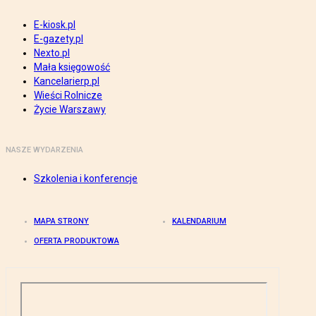
E-kiosk.pl
E-gazety.pl
Nexto.pl
Mała księgowość
Kancelarierp.pl
Wieści Rolnicze
Życie Warszawy
NASZE WYDARZENIA
Szkolenia i konferencje
MAPA STRONY
KALENDARIUM
OFERTA PRODUKTOWA