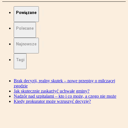
Powiązane
Polecane
Najnowsze
Tagi
Brak decyzji, realny skutek – nowe przepisy o milczącej
zgodzie
Jak skutecznie zaskarżyć uchwałę gminy?
Nadzór nad szpitalami – kto i co może, a czego nie może
Kiedy prokurator może wzruszyć decyzję?