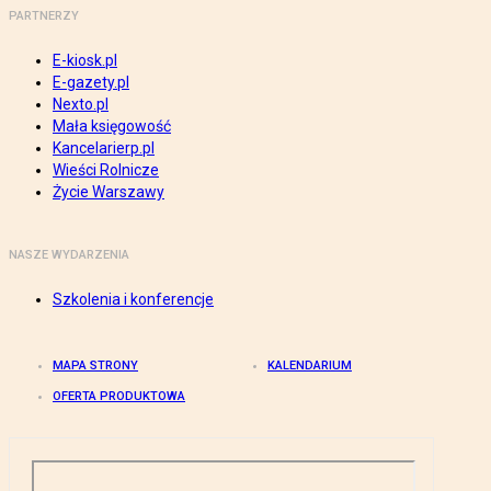
PARTNERZY
E-kiosk.pl
E-gazety.pl
Nexto.pl
Mała księgowość
Kancelarierp.pl
Wieści Rolnicze
Życie Warszawy
NASZE WYDARZENIA
Szkolenia i konferencje
MAPA STRONY
KALENDARIUM
OFERTA PRODUKTOWA