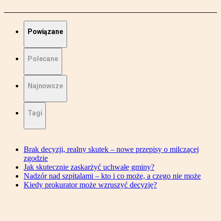
Powiązane
Polecane
Najnowsze
Tagi
Brak decyzji, realny skutek – nowe przepisy o milczącej
zgodzie
Jak skutecznie zaskarżyć uchwałę gminy?
Nadzór nad szpitalami – kto i co może, a czego nie może
Kiedy prokurator może wzruszyć decyzję?