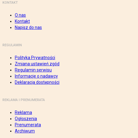
KONTAKT
O nas
Kontakt
Napisz do nas
REGULAMIN
Polityka Prywatności
Zmiana ustawień zgód
Regulamin serwisu
Informacje o nadawcy
Deklaracja dostępności
REKLAMA I PRENUMERATA
Reklama
Ogłoszenia
Prenumerata
Archiwum