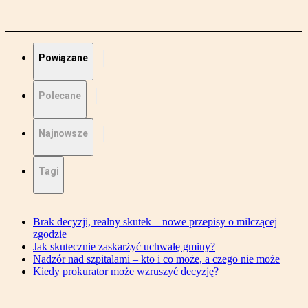
Powiązane
Polecane
Najnowsze
Tagi
Brak decyzji, realny skutek – nowe przepisy o milczącej
zgodzie
Jak skutecznie zaskarżyć uchwałę gminy?
Nadzór nad szpitalami – kto i co może, a czego nie może
Kiedy prokurator może wzruszyć decyzję?