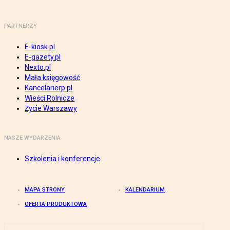
PARTNERZY
E-kiosk.pl
E-gazety.pl
Nexto.pl
Mała księgowość
Kancelarierp.pl
Wieści Rolnicze
Życie Warszawy
NASZE WYDARZENIA
Szkolenia i konferencje
MAPA STRONY
KALENDARIUM
OFERTA PRODUKTOWA