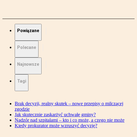
Powiązane
Polecane
Najnowsze
Tagi
Brak decyzji, realny skutek – nowe przepisy o milczącej
zgodzie
Jak skutecznie zaskarżyć uchwałę gminy?
Nadzór nad szpitalami – kto i co może, a czego nie może
Kiedy prokurator może wzruszyć decyzję?