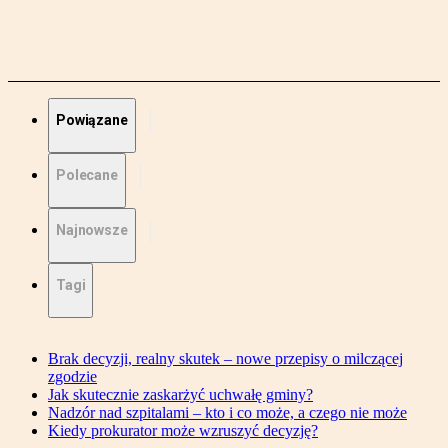
Powiązane
Polecane
Najnowsze
Tagi
Brak decyzji, realny skutek – nowe przepisy o milczącej
zgodzie
Jak skutecznie zaskarżyć uchwałę gminy?
Nadzór nad szpitalami – kto i co może, a czego nie może
Kiedy prokurator może wzruszyć decyzję?